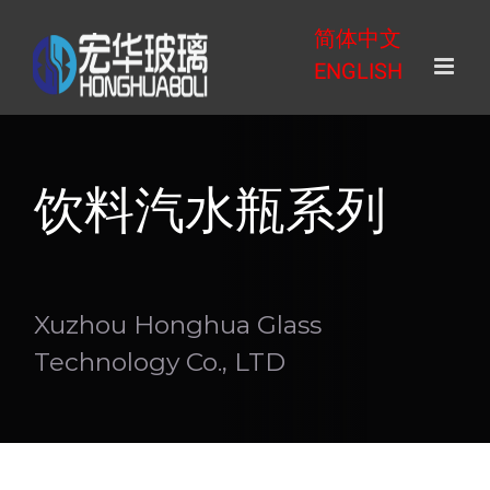
Skip
简体中文
to
ENGLISH
content
饮料汽水瓶系列
Xuzhou Honghua Glass
Technology Co., LTD