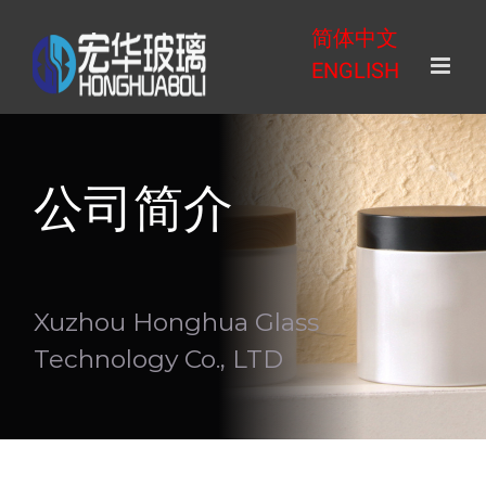
Skip
简体中文
to
ENGLISH
content
公司简介
Xuzhou Honghua Glass
Technology Co., LTD