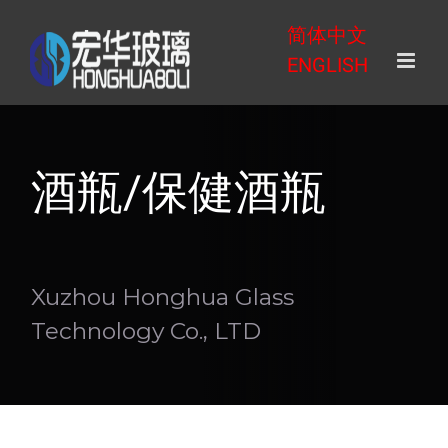
Skip
简体中文
to
ENGLISH
content
酒瓶/保健酒瓶
Xuzhou Honghua Glass
Technology Co., LTD